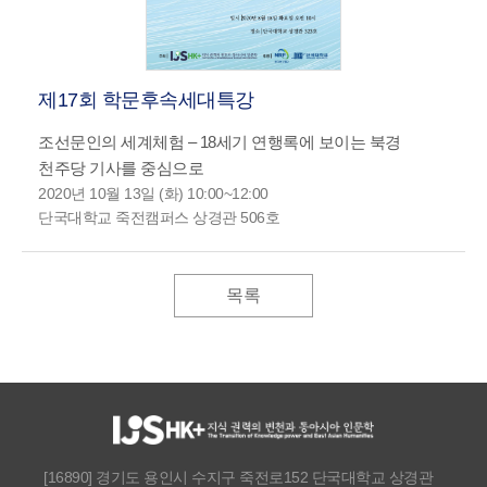
제17회 학문후속세대특강
조선문인의 세계체험 – 18세기 연행록에 보이는 북경
천주당 기사를 중심으로
2020년 10월 13일 (화) 10:00~12:00
단국대학교 죽전캠퍼스 상경관 506호
목록
[16890] 경기도 용인시 수지구 죽전로152 단국대학교 상경관