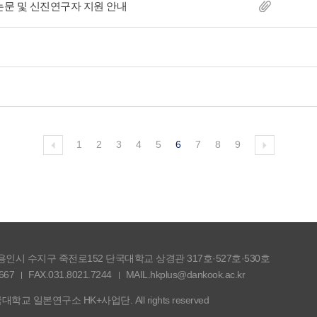
논문 및 신진연구자 지원 안내
1
2
3
4
5
6
7
8
9
도 용인시 수지구 죽전로152 단국대학교 상경관 317호·527호·530호
667
FAX.031.8021.7244
MAIL.hkplus@dankook.ac.kr
단국대학교 일본연구소 HK+사업단. All rights reserved