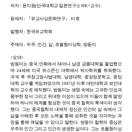
저자
:
윤지원
(
단국대학교 일본연구소
HK+
교수
)
등재지
:
『
유교사상문화연구
』
81
호
발행처
:
한국유교학회
주제어
:
우주
,
인간
,
삶
,
초월형이상학
,
방동미
<
요약
>
방동미는 중국 안휘에서 태어나 남경 금릉대학을 졸업했으
며
24
세에 미국 위스콘신 대학에서 박사학위를 취득했다
.
귀국 후 무창고등사법대학
,
남경대학
,
중앙정문학교
,
중앙
대학 교수를 역임하였으며
1947
년 이후 대만대학과 보인대
학의 교수로 재직했다
.
방동미는 생명 속에는 고귀한 인성과
풍부한 정서 그리고 위대한 이성이 있으며 이들이 함께 발양
하여 하나의 체계를 형성한 것이 중국 철학의 특색이라 생각
했다
.
그는 중국철학의 내재적 정신은 인간의 삶 속에서 그
삶을 이해한 후 모든 노력을 통해 성취한 것을 자각하는 과
정을 통해 깨달을 수 있다고 말한다
.
방동미 철학의 중심은
우주와 인간 그리고 인간의 생생한 삶이다
.
그는 초월형이상