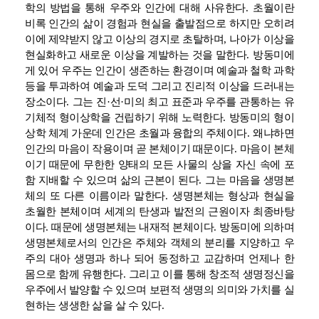
학의 방법을 통해 우주와 인간에 대해 사유한다
.
초월이란
비록 인간의 삶이 경험과 현실을 출발점으로 하지만 오히려
이에 제약받지 않고 이상의 경지로 초탈하며
,
나아가 이상을
현실화하고 새로운 이상을 계발하는 것을 말한다
.
방동미에
게 있어 우주는 인간이 생존하는 환경이며 예술과 철학 과학
등을 투과하여 예술과 도덕 그리고 진리적 이상을 드러내는
장소이다
.
그는 진
·
선
·
미의 최고 표준과 우주를 관통하는 유
기체적 형이상학을 건립하기 위해 노력한다
.
방동미의 형이
상학 체계 가운데 인간은 초월과 융합의 주체이다
.
왜냐하면
인간의 마음이 작용이며 곧 본체이기 때문이다
.
마음이 본체
이기 때문에 무한한 양태의 모든 사물의 상을 자신 속에 포
함 지배할 수 있으며 삶의 근본이 된다
.
그는 마음을 생명본
체의 또 다른 이름이라 말한다
.
생명본체는 형상과 현실을
초월한 본체이며 세계의 탄생과 발전의 근원이자 최종바탕
이다
.
때문에 생명본체는 내재적 본체이다
.
방동미에 의하며
생명본체로서의 인간은 주체와 객체의 분리를 지양하고 우
주의 대아 생명과 하나 되어 동정하고 교감하며 언제나 한
몸으로 함께 유행한다
.
그리고 이를 통해 창조적 생명정신을
우주에서 발양할 수 있으며 보편적 생명의 의미와 가치를 실
현하는 생생한 삶을 살 수 있다
.