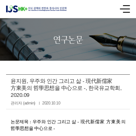
연구논문
윤지원, 우주와 인간 그리고 삶 - 現代新儒家
方東美의 哲學思想을 中心으로 -, 한국유교학회,
2020.09
관리자 (admin)
2020.10.10
논문제목
:
우주와 인간 그리고 삶
-
現代新儒家 方東美
의
哲學思想
을
中心
으로
-