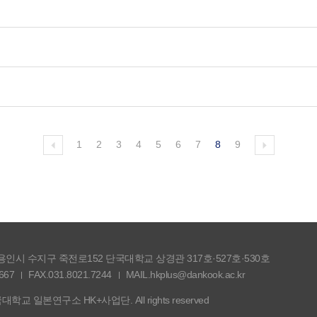
1
2
3
4
5
6
7
8
9
도 용인시 수지구 죽전로152 단국대학교 상경관 317호·527호·530호
667
FAX.031.8021.7244
MAIL.hkplus@dankook.ac.kr
단국대학교 일본연구소 HK+사업단. All rights reserved