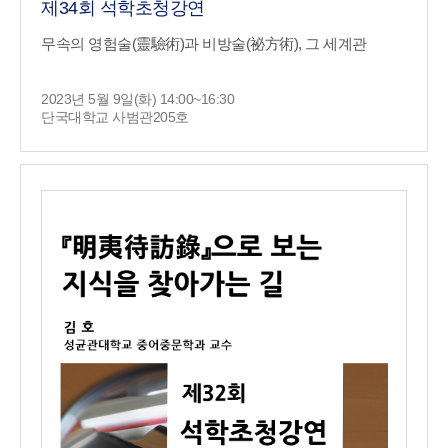
제34회 석학초청강연
무속의 영험술(靈驗術)과 비방술(祕方術), 그 세계관
2023년 5월 9일(화) 14:00~16:30
단국대학교 사범관205호