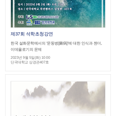
제37회 석학초청강연
한국 설화문학에서의 ‘문둥병[癩病]’에 대한 인식과 젠더,
이데올로기의 문제
2023년 9월 5일(화) 10:00
단국대학교 상경관407호