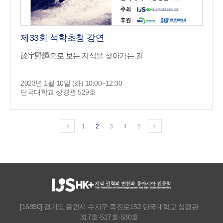
제33회 석학초청 강연
於宇野譚으로 보는 지식을 찾아가는 길
2023년 1월 10일 (화) 10:00~12:30
단국대학교 상경관 529호
1
2
3
4
5
[16890] 경기도 용인시 수지구 죽전로152 단국대학교 상경관
317호·527호·530호