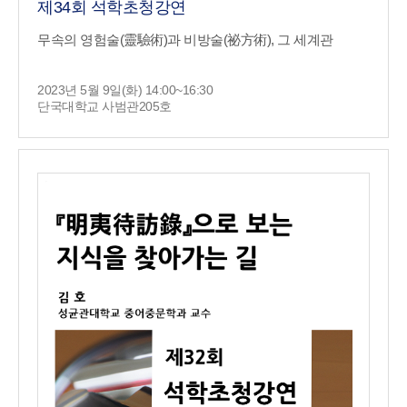
제34회 석학초청강연
무속의 영험술(靈驗術)과 비방술(祕方術), 그 세계관
2023년 5월 9일(화) 14:00~16:30
단국대학교 사범관205호