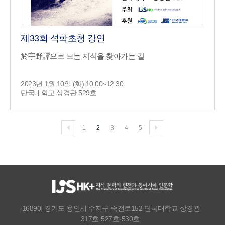
제33회 석학초청 강연
於宇野譚으로 보는 지식을 찾아가는 길
2023년 1월 10일 (화) 10:00~12:30
단국대학교 상경관 529호
1
2
3
4
5
[16890] 경기도 용인시 수지구 죽전로152 단국대학교 상경관
317호·527호·530호