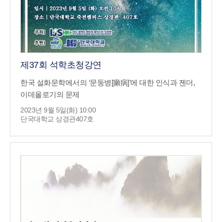
제37회 석학초청강연
한국 설화문학에서의 ‘문둥병[癩病]’에 대한 인식과 젠더,
이데올로기의 문제
2023년 9월 5일(화) 10:00
단국대학교 상경관407호