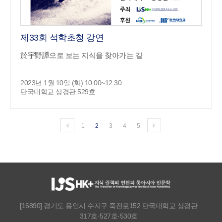
제33회 석학초청 강연
於宇野譚으로 보는 지식을 찾아가는 길
2023년 1월 10일 (화) 10:00~12:30
단국대학교 상경관 529호
1
2
3
4
5
[16890] 경기도 용인시 수지구 죽전로152 단국대학교 상경관
317호·527호·530호