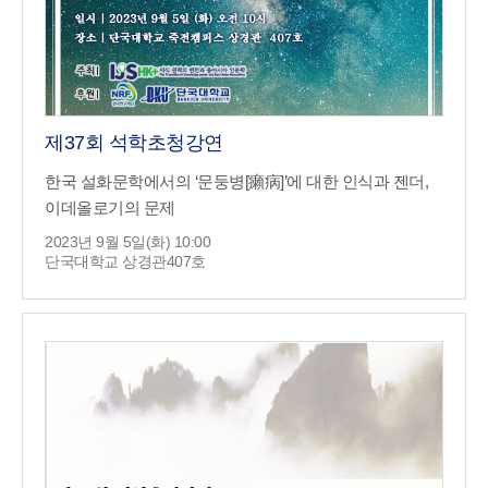
제37회 석학초청강연
한국 설화문학에서의 ‘문둥병[癩病]’에 대한 인식과 젠더,
이데올로기의 문제
2023년 9월 5일(화) 10:00
단국대학교 상경관407호