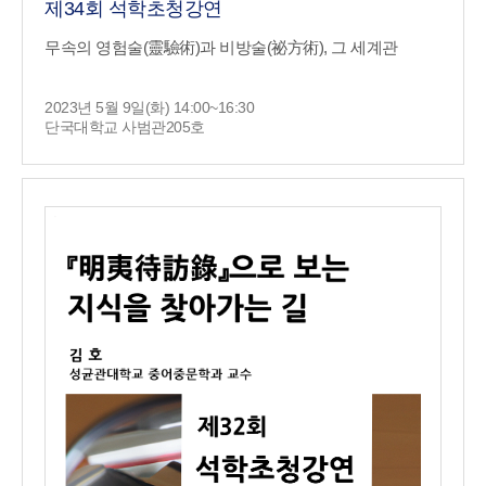
제34회 석학초청강연
무속의 영험술(靈驗術)과 비방술(祕方術), 그 세계관
2023년 5월 9일(화) 14:00~16:30
단국대학교 사범관205호