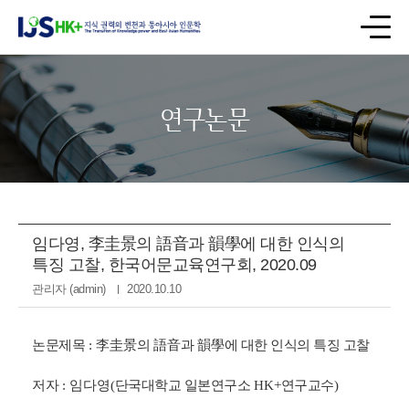
연구논문
임다영, 李圭景의 語音과 韻學에 대한 인식의
특징 고찰, 한국어문교육연구회, 2020.09
관리자 (admin)
2020.10.10
논문제목
:
李圭景
의
語音
과
韻學
에 대한 인식의 특징 고찰
저자
:
임다영
(
단국대학교 일본연구소
HK+
연구교수
)