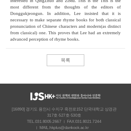
interested in QingZhuo and ZiMu. This is the This is the
most different from the thoughts of the editors of
Donggukjeongun. In addition, Lee insisted that it is
necessary to make separate rhyme books for both classical
pronunciation of Chinese characters and modern(as distinct
from classical) one. This proves that Lee had an extremely
advanced perception of rhyme books.
목록
[16890] 경기도 용인시 수지구 죽전로152 단국대학교 상경관
317호·527호·530호
TEL.031.8005.2667
FAX.031.8021.7244
MAIL.hkplus@dankook.ac.kr