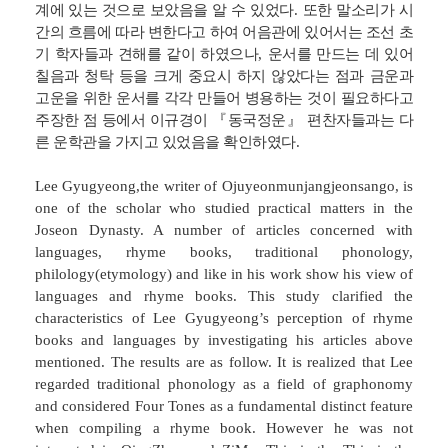
계에 있는 것으로 보았음을 알 수 있었다
.
또한 말소리가 시
간의 흐름에 따라 변한다고 하여 어음관에 있어서는 조선 초
기 학자들과 견해를 같이 하였으나
,
운서를 만드는 데 있어
칠음과 청탁 등을 크게 중요시 하지 않았다는 점과 금운과
고운을 위한 운서를 각각 만들어 병용하는 것이 필요하다고
주장한 점 등에서 이규경이
『
동국정운
』
편찬자들과는 다
른 운학관을 가지고 있었음을 확인하였다
.
Lee Gyugyeong,the writer of Ojuyeonmunjangjeonsango, is
one of the scholar who studied practical matters in the
Joseon Dynasty. A number of articles concerned with
languages, rhyme books, traditional phonology,
philology(etymology) and like in his work show his view of
languages and rhyme books. This study clarified the
characteristics of Lee Gyugyeong’s perception of rhyme
books and languages by investigating his articles above
mentioned. The results are as follow. It is realized that Lee
regarded traditional phonology as a field of graphonomy
and considered Four Tones as a fundamental distinct feature
when compiling a rhyme book. However he was not