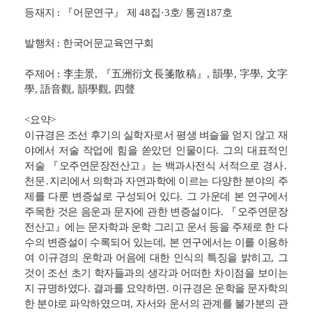
등재지
:
『
어문연구
』
제
48
집
·3
호
/
통권
187
호
발행처
:
한국어문교육연구회
주제어
:
李圭景
,
『
五洲衍文長箋散稿
』
,
韻學
,
字學
,
文字
學
,
語音觀
,
韻學觀
,
四聲
<
요약
>
이규경은 조선 후기의 실학자로서 평생 벼슬을 얻지 않고 재
야에서 저술 작업에 힘을 쏟았던 인물이다
.
그의 대표적인
저술
『
오주연문장전산고
』
는 백과사전식 서적으로 경사
․
천문
․
지리에서 의학과 자연과학에 이르는 다양한 분야의 주
제를 다룬 변증설로 구성되어 있다
.
그 가운데 본 연구에서
주목한 것은 음운과 문자에 관한 변증설이다
.
『
오주연문장
전산고
』
에는 문자학과 운학 그리고 운서 등을 주제로 한 다
수의 변증설이 수록되어 있는데
,
본 연구에서는 이를 이용하
여 이규경의 운학과 어음에 대한 인식의 특징을 밝히고
,
그
것이 조선 초기 학자들과의 생각과 어떠한 차이점을 보이는
지 규명하였다
.
결과를 요약하면
.
이규경은 운학을 문자학의
한 분야로 파악하였으며
,
자서와 운서의 관계를 불가분의 관