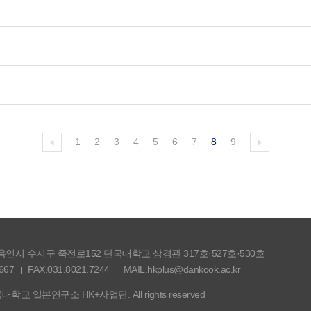
1
2
3
4
5
6
7
8
9
도 용인시 수지구 죽전로152 단국대학교 상경관 317호·527호·530호
667
FAX.031.8021.7244
MAIL.hkplus@dankook.ac.kr
단국대학교 일본연구소 HK+사업단. All rights reserved