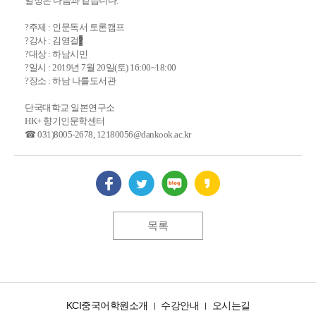
일정은 다음과 같습니다.
?주제 : 인문독서 토론캠프
?강사 : 김영걸
?
?대상 : 하남시민
?일시 : 2019년 7월 20일(토) 16:00~18:00
?장소 : 하남 나룰도서관
단국대학교 일본연구소
HK+ 향기인문학센터
☎ 031)8005-2678, 12180056@dankook.ac.kr
목록
KCI중국어학원소개
수강안내
오시는길